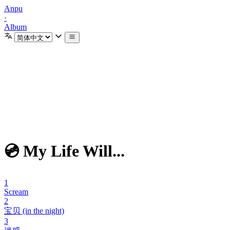
Anpu
·
Album
💿 My Life Will...
1
Scream
2
宝贝 (in the night)
3