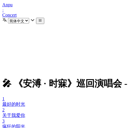
Anpu
·
Concert
🎤 《安溥 · 时寐》巡回演唱会 
1
最好的时光
2
关于我爱你
3
疯狂的阳光