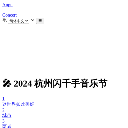
Anpu
·
Concert
🎤 2024 杭州闪千手音乐节
1
这世界如此美好
2
城市
3
两者