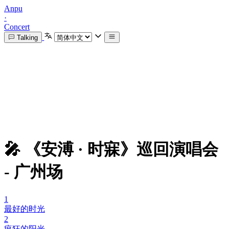
Anpu
·
Concert
Talking
🎤 《安溥 · 时寐》巡回演唱会
- 广州场
1
最好的时光
2
疯狂的阳光