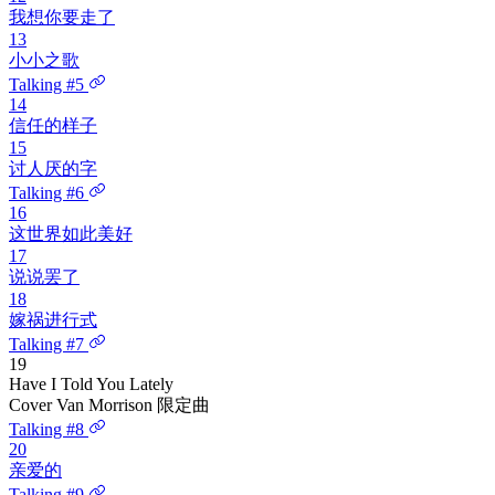
我想你要走了
13
小小之歌
Talking #5
14
信任的样子
15
讨人厌的字
Talking #6
16
这世界如此美好
17
说说罢了
18
嫁祸进行式
Talking #7
19
Have I Told You Lately
Cover Van Morrison
限定曲
Talking #8
20
亲爱的
Talking #9