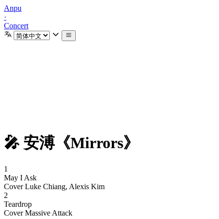
Anpu
·
Concert
🎤 安溥《Mirrors》
1
May I Ask
Cover Luke Chiang, Alexis Kim
2
Teardrop
Cover Massive Attack