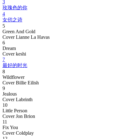
3
玫瑰色的你
4
女仞之诗
5
Green And Gold
Cover Lianne La Havas
6
Dream
Cover keshi
7
最好的时光
8
Wildflower
Cover Billie Eilish
9
Jealous
Cover Labrinth
10
Little Person
Cover Jon Brion
11
Fix You
Cover Coldplay
12