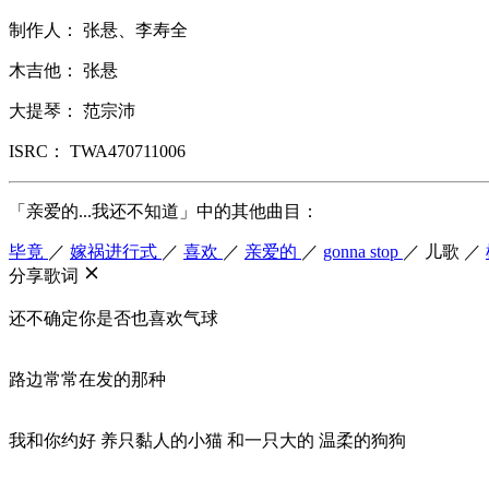
制作人： 张悬、李寿全
木吉他： 张悬
大提琴： 范宗沛
ISRC： TWA470711006
「亲爱的...我还不知道」中的其他曲目：
毕竟
／
嫁祸进行式
／
喜欢
／
亲爱的
／
gonna stop
／
儿歌
／
分享歌词
还不确定你是否也喜欢气球
路边常常在发的那种
我和你约好 养只黏人的小猫 和一只大的 温柔的狗狗