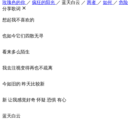
玫瑰色的你
／
疯狂的阳光
／
蓝天白云
／
两者
／
如何
／
危
分享歌词
想起我不喜欢的
也如今它们四散无寻
看来多么陌生
我去注视变得再也不疏离
今如旧的 昨天比较新
新 让我感觉好奇 怀疑 恐惧 有心
蓝天白云