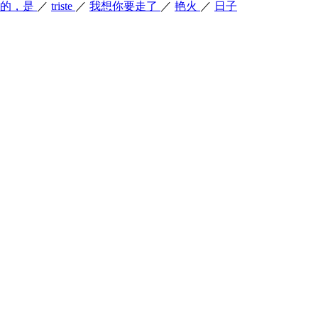
险的，是
／
triste
／
我想你要走了
／
艳火
／
日子