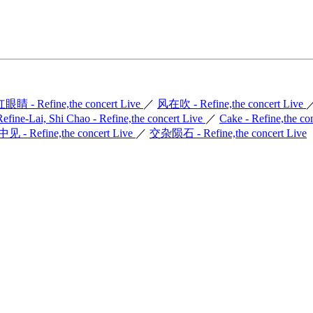
眼睛 - Refine,the concert Live
／
风在吹 - Refine,the concert Live
Refine-Lai, Shi Chao - Refine,the concert Live
／
Cake - Refine,the co
见 - Refine,the concert Live
／
交杂陨石 - Refine,the concert Live