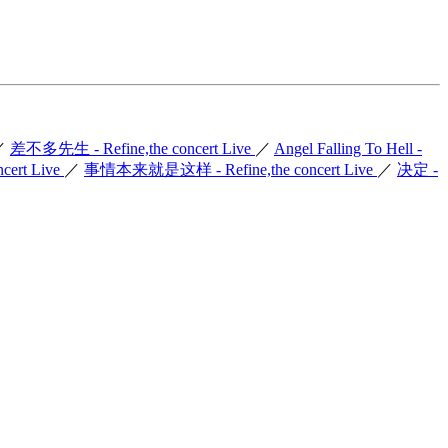
／
差不多先生 - Refine,the concert Live
／
Angel Falling To Hell -
ncert Live
／
事情本来就是这样 - Refine,the concert Live
／
决定 -