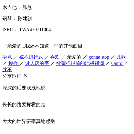
木吉他： 张悬
钢琴： 陈建骐
ISRC： TWA470711004
「亲爱的...我还不知道」中的其他曲目：
毕竟
／
嫁祸进行式
／
喜欢
／
亲爱的
／
gonna stop
／
儿歌
／
模样
／
讨人厌的字
／
欲望把眼前的地板铺满
／
Outro
／
并不
分享歌词
深深的话要浅浅地说
长长的路要挥霍的走
大大的世界要率真地感受