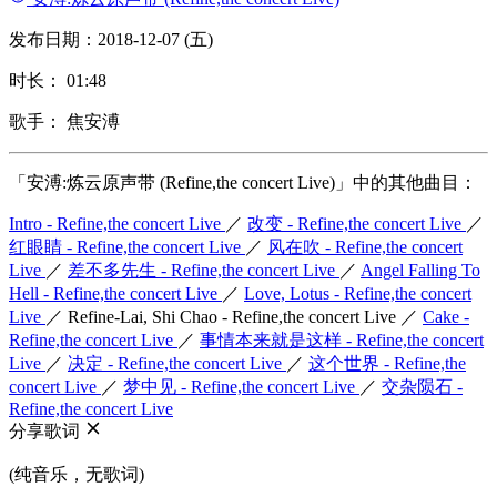
发布日期：2018-12-07 (五)
时长： 01:48
歌手： 焦安溥
「安溥:炼云原声带 (Refine,the concert Live)」中的其他曲目：
Intro - Refine,the concert Live
／
改变 - Refine,the concert Live
／
红眼睛 - Refine,the concert Live
／
风在吹 - Refine,the concert
Live
／
差不多先生 - Refine,the concert Live
／
Angel Falling To
Hell - Refine,the concert Live
／
Love, Lotus - Refine,the concert
Live
／
Refine-Lai, Shi Chao - Refine,the concert Live
／
Cake -
Refine,the concert Live
／
事情本来就是这样 - Refine,the concert
Live
／
决定 - Refine,the concert Live
／
这个世界 - Refine,the
concert Live
／
梦中见 - Refine,the concert Live
／
交杂陨石 -
Refine,the concert Live
分享歌词
(纯音乐，无歌词)