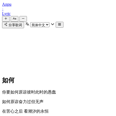
Anpu
·
Lyric
分享歌词
如何
你要如何原谅彼时此时的愚蠢
如何原谅奋力过但无声
在苦心之后 看潮汐的永恒