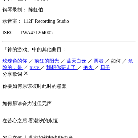
钢琴录制： 陈虹伯
录音室： 112F Recording Studio
ISRC： TWA471204005
「神的游戏」中的其他曲目：
玫瑰色的你
／
疯狂的阳光
／
蓝天白云
／
两者
／
如何
／
危
险的，是
／
triste
／
我想你要走了
／
艳火
／
日子
分享歌词
你要如何原谅彼时此时的愚蠢
如何原谅奋力过但无声
在苦心之后 看潮汐的永恒
岁月在这儿 温凉如丝却也能灼身