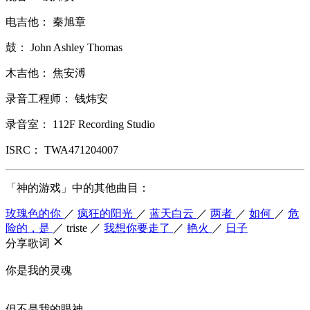
电吉他： 秦旭章
鼓： John Ashley Thomas
木吉他： 焦安溥
录音工程师： 钱炜安
录音室： 112F Recording Studio
ISRC： TWA471204007
「神的游戏」中的其他曲目：
玫瑰色的你
／
疯狂的阳光
／
蓝天白云
／
两者
／
如何
／
危
险的，是
／
triste
／
我想你要走了
／
艳火
／
日子
分享歌词
你是我的灵魂
但不是我的眼神