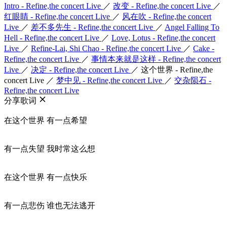
Intro - Refine,the concert Live
／
改变 - Refine,the concert Live
／
红眼睛 - Refine,the concert Live
／
风在吹 - Refine,the concert
Live
／
差不多先生 - Refine,the concert Live
／
Angel Falling To
Hell - Refine,the concert Live
／
Love, Lotus - Refine,the concert
Live
／
Refine-Lai, Shi Chao - Refine,the concert Live
／
Cake -
Refine,the concert Live
／
事情本来就是这样 - Refine,the concert
Live
／
决定 - Refine,the concert Live
／
这个世界 - Refine,the
concert Live
／
梦中见 - Refine,the concert Live
／
交杂陨石 -
Refine,the concert Live
分享歌词
在这个世界 有一点希望
有一点失望 我时常这么想
在这个世界 有一点快乐
有一点悲伤 谁也无法逃开