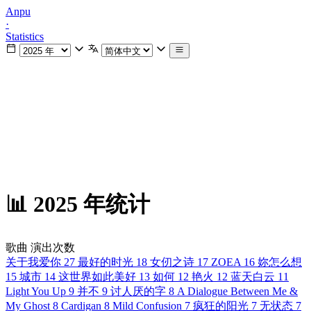
Anpu
·
Statistics
📊 2025 年统计
歌曲
演出次数
关于我爱你
27
最好的时光
18
女仞之诗
17
ZOEA
16
妳怎么想
15
城市
14
这世界如此美好
13
如何
12
艳火
12
蓝天白云
11
Light You Up
9
并不
9
讨人厌的字
8
A Dialogue Between Me &
My Ghost
8
Cardigan
8
Mild Confusion
7
疯狂的阳光
7
无状态
7