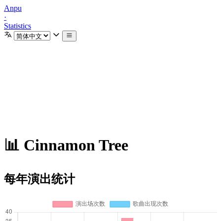
Anpu
·
Statistics
📊 Cinnamon Tree
每年演出统计