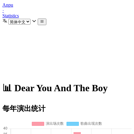
Anpu
·
Statistics
📊 Dear You And The Boy
每年演出统计