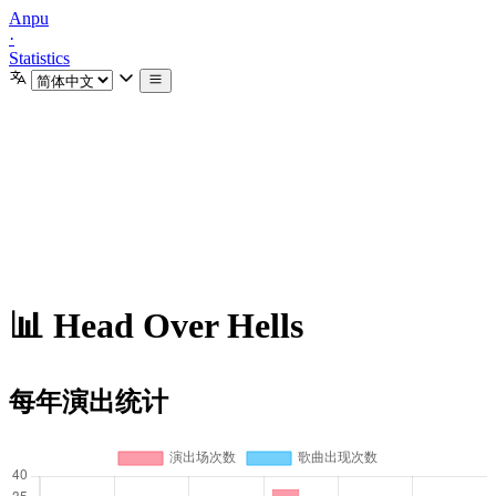
Anpu
·
Statistics
📊 Head Over Hells
每年演出统计