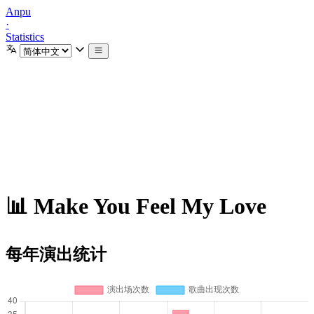
Anpu
·
Statistics
📊 Make You Feel My Love
每年演出统计