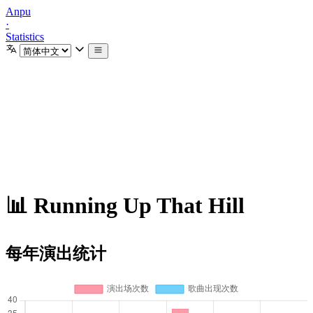
Anpu
·
Statistics
📊 Running Up That Hill
每年演出统计