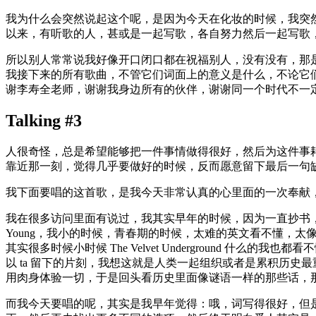
我为什么会突然说起这个呢，是因为今天在化妆的时候，我突
以来，有听歌的人，甚或是一起写歌，各自努力然后一起写歌
所以别人常常说我好像开口闭口都在祝福别人，没有没有，那
我接下来的所有歌曲，不管它们词面上的意义是什么，不论它
谢李寿全老师，谢谢我身边所有的伙伴，谢谢同一个时代不一
Talking #3
人很奇怪，总是希望能够把一件事情做得很好，然后为这件事
靠近那一刻，觉得几乎要做好的时候，反而愿意留下最后一句
我下面要唱的这首歌，是我今天非常认真的心里面的一次奉献
我在很多访问里面有说过，我其实早年的时候，因为一直抄书，
Young，我小的时候，青春期的时候，太难的英文看不懂，
其实很多时候小时候 The Velvet Underground
以 ta 留下的片刻，我想这就是人类一起组织或者是累积历
用肉身体验一切，于是回头看历史里面像谜语一样的那些话，
而我今天要唱的呢，其实是我早年觉得：哦，词写得很好，但