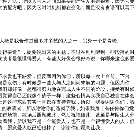
一种方法，所以人与人之间如果要能产生爱的确很难，因为它要
大的配方吧，因为它时时刻刻都在变化，而且没有食谱可以写下
，他大概是我合作过最多才多艺的人之一，另外一个是青峰。
觉得要造作，硬要说出来的主题，不过在刚刚唱到一些段落的时
欢或者是很懂得爱人，有些人好像会很好奇说，你哪来这么多爱
不求爱也不缺爱，但反而因为你们，所以每一次上台前、下台
候是哀伤，有时候是一些人与人之间尚未解的习题，但因为你
我们却好像一起都很努力地在完成人生不同的阶段，接受有时候
义，然后觉得自己还能像个孩子一样，这些心情其实我自己独自在体会
上是这些东西其实一直都在支持着我，所以，我要谢谢你们，我
上的表演者，所以谢谢你们造就了我，如果我身上有任何你们觉
在进场前、散场后照顾彼此，然后祝福彼此，甚至是与陌生人分
动着我，所以我不是一个能爱人，也不是一个很懂爱人的人，但
情，愿意爱人就已经很棒了，谢谢你们愿意让我。