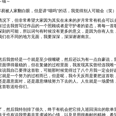
～喵～
容易被人家翻白眼，但是讲“喵呜”的话，我觉得别人可能会（笑
情况下，但非常希望大家因为其实在未来的岁月常常有机会可以
有过去我曾写过作品的一个照顾或者是守护者的姿态，将每一首
深刻的可能，所以词句有时候没有更多的意义，是因为你有人生
我们在不同的地方见面，我要深深，深深谢谢南京。
然后我曾经是一个就是至少很嘴硬，然后还以为有一点自豪说，
里面弹得最稳的，但在复健的过程里面，我发现其实曾经连我唯
取说我自己要弹这首歌，可能那时候觉得过了八个月我一定会好
它就是一个努力的过程而已，但是呢，我今天反而是要把这首歌
还是愿意面对，还是愿意继续努力下去的人。人生就是一场爱情
这首歌送给你们。
了，然后我特别排了很久，终于有机会把它排入巡回演出的歌单
昨天也有说我带着非常虔诚的心情，以及是用很奉献的精神，希