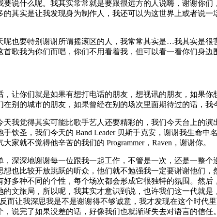
我要说什么呢。我其实常常就是要跟很远方的人说嗨，谢谢你们
多的其实是让我发现身为制作人，我还可以为这世界上或者说一
天呢也要特别谢谢所谓摇滚区的人，我常常其实是…我其实是很
这首歌我为你们而唱，你们不用看着我，但可以看一看你们身边
话，让你们就是如果有想打电话的朋友，想视讯的朋友，如果你
在别的城市的朋友，如果曾经在别的场次里面期待过的话，我今天
今天我觉得其实可能比歌手艺人还要精彩的，我们今天台上的演
钦圣，我们今天的 Band Leader 贝斯手克安，谢谢我生
不觉得他辛苦的我们的 Programmer，Raven，谢谢你。
单，深深地谢谢每一位跟我一起工作，不管是一次，还是一整个
思想也比较开放跳跃的听众，他们就不勉强我一定要谢谢他们，
有好多种不同的个性，每个场次都会形成它很独特的氛围。然后
地的文旅局，所以呢，我其实才意识到说，也许我们这一代就是
这反而让我深思我是不是谢谢得不够诚意，我才发现在这个时代
个，说完了如果没差的话，好像我们也就渐渐失去对语言的信任