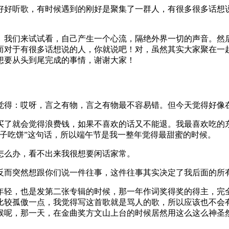
好好听歌，有时候遇到的刚好是聚集了一群人，有很多很多话想
。我们来试试看，自己产生一个心流，隔绝外界一切的声音。然
而对于有很多话想说的人，你就说吧！对，虽然其实大家聚在一
想要从头到尾完成的事情，谢谢大家！
觉得：哎呀，言之有物，言之有物最不容易错。但今天觉得好像
买了就会觉得浪费钱，如果不喜欢的话又不能退。我最喜欢吃的
子吃饼”这句话，所以端午节是我一整年觉得最甜蜜的时候。
怎么办，看不出来我很想要闲话家常。
反而突然想跟你们说一件往事，这件往事其实决定了我后面的所
年轻，也是发第二张专辑的时候，那一年作词奖得奖的得主，完
比较孤傲一点，我觉得写这首歌就是骂人的歌，所以应该也不会
候呢，那一天，在金曲奖方文山上台的时候居然用这么这么神圣
。