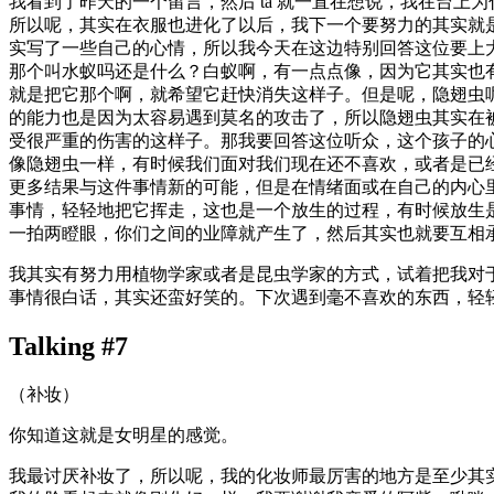
我看到了昨天的一个留言，然后 ta 就一直在想说，我在台
所以呢，其实在衣服也进化了以后，我下一个要努力的其实就是
实写了一些自己的心情，所以我今天在这边特别回答这位要上
那个叫水蚁吗还是什么？白蚁啊，有一点点像，因为它其实也
就是把它那个啊，就希望它赶快消失这样子。但是呢，隐翅虫
的能力也是因为太容易遇到莫名的攻击了，所以隐翅虫其实在
受很严重的伤害的这样子。那我要回答这位听众，这个孩子的
像隐翅虫一样，有时候我们面对我们现在还不喜欢，或者是已
更多结果与这件事情新的可能，但是在情绪面或在自己的内心
事情，轻轻地把它挥走，这也是一个放生的过程，有时候放生
一拍两瞪眼，你们之间的业障就产生了，然后其实也就要互相
我其实有努力用植物学家或者是昆虫学家的方式，试着把我对
事情很白话，其实还蛮好笑的。下次遇到毫不喜欢的东西，轻
Talking #7
（补妆）
你知道这就是女明星的感觉。
我最讨厌补妆了，所以呢，我的化妆师最厉害的地方是至少其