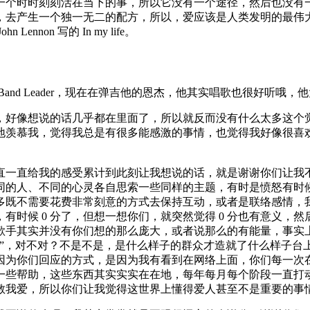
一个时时刻刻活在当下的事，所以它没有一个途径，然后也没有
，去产生一个独一无二的配方，所以，爱应该是人类发明的最伟
on 写的 In my life。
and Leader，现在在弹吉他的恩杰，他其实唱歌也很好听哦
，好像想说的话几乎都在里面了，所以就反而没有什么太多这个
地羡慕我，觉得我总是有很多能感激的事情，也觉得我好像很喜
直一直给我的感受累计到此刻让我想说的话，就是谢谢你们让我
同的人、不同的心灵各自思索一些同样的主题，有时是愤怒有时
多既不需要花费非常刻意的方式去保持互动，或者是联络感情，
态不对，有时候 0 分了，但想一想你们，就突然觉得 0 分也有意
歌手其实并没有你们想的那么庞大，或者说那么的有能量，事实
迷”，对不对？不是不是，是什么样子的群众才造就了什么样子台
因为你们回应的方式，是因为我有看到在网络上面，你们每一次
一些帮助，这些东西其实实实在在地，每年每月每个阶段一直打
教我爱，所以你们让我觉得这世界上懂得爱人甚至不是重要的事