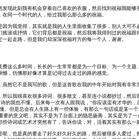
然发现此刻我有机会穿着自己喜欢的衣服，然后找到祝福我能够
，在同一个时代的人，给过我那么那么多的祝福。
是因为我觉得，其实就是我的人生里面收集了很多，别人大可不
们摇滚或抒情，它们背后都是祝福，然后我将我得到过的祝福跟
定一起走路，但是我们却深深祝福对方的每一个人，谢谢。
耗费这么多时间，长长的一生常常都是为一个目标、为一个主题
缺憾，仿佛那好像才算是记得过去走过的路的感觉。
，虽然它不是我写的歌，但是这首歌在我的中年开始对我有非常
所以我很喜欢很多诗词、很多散文，甚至连小说都抄过，然后我也
太像诗的我也不懂。后来每一次有人跟我说，“你应该蛮有才华的
 什么的我也都看不懂。但是总会在人生路上有一些体验，有那么一句话或是
史最重要的意义吧，其实不是为了台面上的隐恶扬善，其实是为了
那些诗词或艺术才突然有了，告诉你说，对，活着其实有那么一
是呢，也是真的要走了好久好久好久的路，然后被很多人爱过，