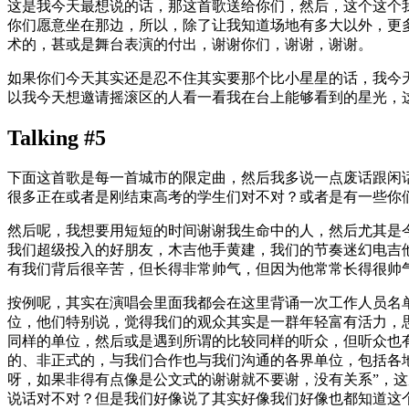
这是我今天最想说的话，那这首歌送给你们，然后，这个这个
你们愿意坐在那边，所以，除了让我知道场地有多大以外，更
术的，甚或是舞台表演的付出，谢谢你们，谢谢，谢谢。
如果你们今天其实还是忍不住其实要那个比小星星的话，我今
以我今天想邀请摇滚区的人看一看我在台上能够看到的星光，
Talking #5
下面这首歌是每一首城市的限定曲，然后我多说一点废话跟闲
很多正在或者是刚结束高考的学生们对不对？或者是有一些你们
然后呢，我想要用短短的时间谢谢我生命中的人，然后尤其是
我们超级投入的好朋友，木吉他手黄建，我们的节奏迷幻电吉他手
有我们背后很辛苦，但长得非常帅气，但因为他常常长得很帅气大家就
按例呢，其实在演唱会里面我都会在这里背诵一次工作人员名
位，他们特别说，觉得我们的观众其实是一群年轻富有活力，
同样的单位，然后或是遇到所谓的比较同样的听众，但听众也
的、非正式的，与我们合作也与我们沟通的各界单位，包括各
呀，如果非得有点像是公文式的谢谢就不要谢，没有关系”，
说话对不对？但是我们好像说了其实好像我们好像也都知道这