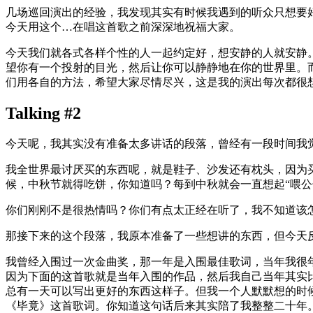
几场巡回演出的经验，我发现其实有时候我遇到的听众只想要
今天用这个…在唱这首歌之前深深地祝福大家。
今天我们就各式各样个性的人一起约定好，想安静的人就安静
望你有一个投射的目光，然后让你可以静静地在你的世界里。
们用各自的方法，希望大家尽情尽兴，这是我的演出每次都很
Talking #2
今天呢，我其实没有准备太多讲话的段落，曾经有一段时间我
我全世界最讨厌买的东西呢，就是鞋子、沙发还有枕头，因为
候，中秋节就得吃饼，你知道吗？每到中秋就会一直想起“喂公
你们刚刚不是很热情吗？你们有点太正经在听了，我不知道该
那接下来的这个段落，我原本准备了一些想讲的东西，但今天
我曾经入围过一次金曲奖，那一年是入围最佳歌词，当年我很
因为下面的这首歌就是当年入围的作品，然后我自己当年其实
总有一天可以写出更好的东西这样子。但我一个人默默想的时
《毕竟》这首歌词。你知道这句话后来其实陪了我整整二十年