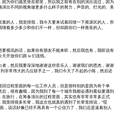
，因为你们愿意坐在那里，所以我之前有在别的演出说过，因为
场演出不同的视角做更多什么样子的努力，声音的、灯光的、美
害羞的人，我觉得我，我今天要来试着回馈一下摇滚区的人，所
围绕着多少多少和你们不一样，但却跟你们一样善良的人。
想要视讯的话，如果你有朋友不能来听，然后我也有，我听说有
开放你们跟 ta 们连线。
出者，然后我要深深地谢谢这些音乐人，谢谢我们的恩杰，谢谢
命中名列非常伟大的几位鼓手之一，我们今天了不起的小陈，然后还
巡回过程里面的每一位工作人员，但是很特别的是因为有个单
然后，很有趣哦，因为我到了每一个城市我都会遇到看似要遇到
，在旅行，在筹备演出的过程里面，其实也有非常非常多正式
，我觉得很多长辈，我这次也就真的遇到了长辈觉得说，“哎
里面，说话好像已经不再具有一个公信力了，我们总是逼着别人
。