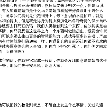
我就认真研究了一下哪里表情复杂，原来是因为八字眉的关系，
撕心裂肺充满伤痕的，然后我要来证明这一点，但是 ta 其
，有人知道隐翅虫是什么吗？隐翅虫看起来好像跟那个叫什么，
虫，通常我们看到昆虫跑到身上，最下意识的不是拍它，就是，
温和的昆虫，但是我觉得身为昆虫有演化出各种奇特的保护自己
你硬要去打死它的话，我们人类接触到这个东西，皮肤其实是会
事情，你只要想着这世界上有一个东西叫做隐翅虫，恨意也许就
们可以永远去生出更多的智慧跟能力，或找寻更多的选项，产生
为有时候就像打隐翅虫一样，你遇见真的目前还让你很不喜欢的
继续去愿意体会的人事物，但你当下把它打死了，你们俩之间就
虫，听得懂吗？
成字的话，你就把它写成一段话，你就会发现恨意是隐翅虫这件
一些，那我们先平安再说，谢谢大家。
她可以把我的妆化到就是，不管台上发生什么事情，哭过几遍，