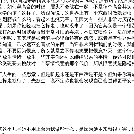
上为什么可以看起来表情复杂但又可以保持温和呢，没有啊，然后
，如何飙高音的时候，眉头不会皱在一起，不是每个高音其实都是
大学的孩子这样子。我跟你说，这世界上有一个东西叫做隐翅虫
有翅膀或什么的，看起来也挺无害，但因为有一些人非常讨厌昆
呢，如果你轻轻地把它挥走，也就没事了，因为它其实是一个很
被打死的时候就会喷出非常可怕的毒液，不是它喷你哦，是如果
心事呢，其实就是如何解决心里面还有的怨怼，或者是有恨这件
经知道自己永远不会喜欢的东西，当它非常困扰我们的时候，我
里，不要因为恨意，所以就是去不停地想要把恨意扑灭，这个行
是放生情绪，放生一些其实你还可以继续思索的事情，你还可以
承受硬要去挑战对一个事情恨意的那个代价，所以恨意就是隐翅
于人生的一些思索，但是听起来还是不白话是不是？但如果你写
轻挥走就行了，先放生，说不定你也就会发现自己会过得更平安
实这个几乎她不用上台为我做些什么，是因为她本来就很厉害，