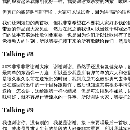
我的脸看起来就像刚化好一样。我要谢谢我亲爱的阿紫，啾咪
但真正的撒娇叫“喵呜”啦，大家可以试试看，因为讲“喵”的话
我们还剩短短的两首歌，但我非常希望在不要花大家好多钱的
带新的作品跟大家见面，然后在此之前我也可以当这个时寐还
们的故事其实远比歌词要重要，也是因为你们所以让歌词有了
觉得动人的时刻，所以我要把接下来的所有歌献给你们，然后
Talking #8
非常非常非常谢谢大家，谢谢谢谢。虽然手还没有复健完毕，
最简单的东西弹一万遍，所以至少我是所有弹简单的六大和弦
是很久很久以前在送报批的时候，我到底是怎么鼓起勇气去争
己在巡回演出中的一个目标跟期许，然后也知道其实很多事情
送给，怎么讲，送给跟我一样求结果，但是每次结果不如意，
味够好，就不容易付诸流水的一件事。所以谢谢大家，我要把
Talking #9
我也谢谢你。没有别的，我总是谢谢。接下来要唱最后一首歌
作，或者是寻求人生新的阶段的人好像非常重要。所以我其实