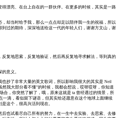
变得漂亮、在台上自在的一群伙伴。在更多的时候，其实是一路
必，却当时给予我，那么一点点却足以陪伴我一生的祝福，所以
得到过的期待，深深地送给这一代的年轻人们，谢谢方文山，谢
，反复地思索，反复地验证，然后再反复地寻求解法，等到真的
深的意义。
抄了非常大量的英文歌词，所以影响我很大的其实是 Neil
，虽然我大部分看不懂”的时候，我都会想说，哎呀哎呀，你知道
某一个场合，你突然了解了，哦，原来这就是 ta 曾经遇过的情景，所
一点一滴，看似留下谜语，但其实给还愿意在这个地球上面继续
刻是这个，很高兴活到现在。
然后也试着尽自己所有的努力，在一生中去实验、去思索、去修