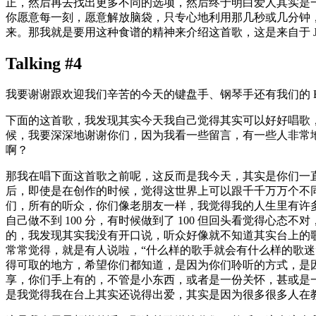
正，然后再去找出更多不同的选项，然后终于明白爱人其实是
你愿意每一刻，愿意解放脑袋，只专心地利用那几秒或几分钟
来。那我就是要用这种食谱的精神来介绍这首歌，这是来自于 John Lenn
Talking #4
我要谢谢跟欢迎我们辛苦的今天的键盘手、钢琴手还有我们的 B
下面的这首歌，我发现其实今天我自己觉得其实可以好好唱歌
候，我要深深地谢谢你们，因为我看一些留言，有一些人非常
啊？
那我在唱下面这首歌之前呢，这反而是我今天，其实是你们一
后，即使是在创作的时候，觉得这世界上可以跟千千万万个不
们，所有的听众，你们像老朋友一样，我觉得我的人生里有许
自己做不到 100 分，有时候做到了 100 但回头看觉得心
的，我发现其实我没有开口说，听众好像就不知道其实台上的
常常觉得，就是有人说啦，“什么样的歌手就会有什么样的歌
得可取的地方，希望你们都知道，是因为你们聆听的方式，是
享，你们手上有的，不管是小东西，或者是一份关怀，甚或是
是我觉得我在台上其实还说得出爱，其实是因为很多很多人在