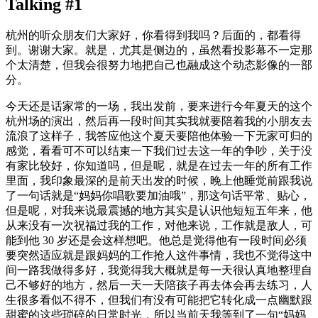
Talking #1
杭州的听众朋友们大家好，你看得到我吗？后面的，都看得
到。谢谢大家。就是，尤其是侧边的，虽然看投影幕不一定那
个太清楚，但我会很努力地把自己也融成这个动态影像的一部
分。
今天还是话家常的一场，我出发前，要来进行今年夏天的这个
杭州场的演出，然后再一段时间其实我就要陪着我的小朋友去
流浪了这样子，我答应他这个夏天要陪他体验一下无家可归的
感觉，看看可不可以结束一下我们过去这一年的争吵，关于没
有家比较好，你知道吗，但是呢，就是在过去一年的所有工作
里面，我印象最深的是前天出发的时候，晚上他睡觉前跟我说
了一句话就是“妈妈你唱歌要加油哦”，那这句话平常、贴心，
但是呢，对我来说最震撼的地方其实是认识他短短五年来，他
从来没有一次祝福过我的工作，对他来说，工作就是敌人，可
能到他 30 岁还是会这样想吧。他总是觉得他有一段时间必须
要突然适应就是跟妈妈的工作抢人这件事情，我也不觉得这中
间一路我做得多好，我觉得我大概就是每一天很认真地整理自
己不够好的地方，然后一天一天陪孩子再去体会再去练习，人
生很多看似不得不，但我们有没有可能把它转化成一点幽默跟
甜蜜的这些琐碎的日常时光，所以当前天我等到了一句“妈妈