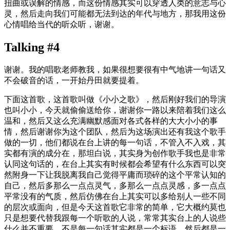
扭曲或误解的情感，而这份情感其实可以穿透人类的意志与心
灵，然后走向我们可能都无法到达的年代与地方，那我用这份
心情唱给当代的听众听，谢谢。
Talking #4
谢谢。我的唱歌老师教我，如果很想要很有中气地讲一句话又
不会破音的话，一开始丹田就要提着。
下面这首歌，这首歌叫做《小小之歌》，然后刚好我们的导演
也叫小小，今天就偷偷送给你，谢谢你一路以来陪着我们这么
温和，然后又这么充满幽默感面对各式各样的大大小小的事
情，然后谢谢你为这个团队，然后为这场演出还有我这个歌手
做的一切，他们都说在台上讲的每一句话，不管入不入戏，其
实都有演的成分在，那坦白说，其实身为创作歌手我也是非常
认同这句话的，在台上其实有时候都会希望有什么东西可以突
然附身一下让我脱离我自己觉得平庸而琐碎的这个平常认知的
自己，然后多那么一点点灵气，多那么一点点灵感，多一点点
平常没有的气质，然后仿佛在台上其实可以多给别人一些不同
的层次或面向，但是今天这首歌它非常的简单，它大概约莫也
只是想要代替我跟每一个听歌的人说，常常其实台上的人说些
什么并不重要，不是每一句话其实都是一个标语，然后都是一