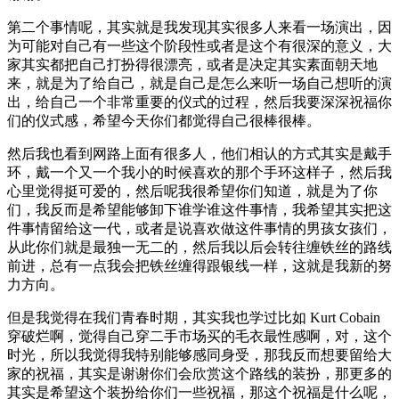
第二个事情呢，其实就是我发现其实很多人来看一场演出，因
为可能对自己有一些这个阶段性或者是这个有很深的意义，大
家其实都把自己打扮得很漂亮，或者是决定其实素面朝天地
来，就是为了给自己，就是自己是怎么来听一场自己想听的演
出，给自己一个非常重要的仪式的过程，然后我要深深祝福你
们的仪式感，希望今天你们都觉得自己很棒很棒。
然后我也看到网路上面有很多人，他们相认的方式其实是戴手
环，戴一个又一个我小的时候喜欢的那个手环这样子，然后我
心里觉得挺可爱的，然后呢我很希望你们知道，就是为了你
们，我反而是希望能够卸下谁学谁这件事情，我希望其实把这
件事情留给这一代，或者是说喜欢做这件事情的男孩女孩们，
从此你们就是最独一无二的，然后我以后会转往缠铁丝的路线
前进，总有一点我会把铁丝缠得跟银线一样，这就是我新的努
力方向。
但是我觉得在我们青春时期，其实我也学过比如 Kurt Cobain
穿破烂啊，觉得自己穿二手市场买的毛衣最性感啊，对，这个
时光，所以我觉得我特别能够感同身受，那我反而想要留给大
家的祝福，其实是谢谢你们会欣赏这个路线的装扮，那更多的
其实是希望这个装扮给你们一些祝福，那这个祝福是什么呢，