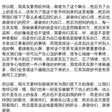
所以呢，我其实要用杭州场，谢谢为了这个舞台，然后为了台
上的音乐人，还有为了我这个歌手特别来到这里相聚，然后却
帮我们留下了那么多难忘回忆的人，谢谢你们的心得，然后也
谢谢你们的照片，谢谢你们为自己，然后为想到的他人，每一
次其实呃，我偷偷看到的就是你们总是照顾着对方，然后非常
温和，但好像就是也不滥情，我看你们其实，对，就是不是那
种谁都好，但是你们总是为自己做着就是能够充实自己，然后
丰富自己青春回忆的事情，而我觉得这一点其实比这个对别人
很好啊、要拯救别人啊、要对这个世界充满关怀要重要得多，
每次我们做一些可以产生心流的事情，很专心地做一件事情，
以至于有片刻忘了时间，然后甚至忘了自己、忘了情绪，也只
是很专心地想把一件小事做好的时候，我觉得其实那个体验越
多，我们会变成这个越能沉淀下来的人，它其实跟抄书是有异
曲同工之妙的。
所以呢，我今天要特别谢谢所有为我们留下片刻身影，让我们
曾经记得：哦，我们也有一刻其实被赋予了动人的注释。动人
的不是在台上的妆发，然后也不是此刻我的样子，而是你们看
待我们的眼光，谢谢你们。谢谢在山顶上面，然后在远方愿意
陪着我们，然后愿意远远地凝视我们的听众，谢谢你们，谢谢
谢谢。