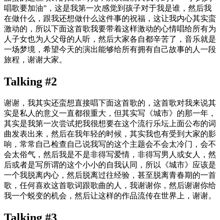
唱歌要加油”，这是我第一次感觉到孩子对于我是谁，然后我
在做什么，跟我还想做什么这件事的祝福，这让我内心其实蛮
激动的，所以下面这首歌我要带着这样激动的心情唱给所有为
人子女也为人父母的人听，然后大家各自都辛苦了，音乐就是
一场梦境，希望今天的演出能够给所有拥有自己故事的人一段
旅程，谢谢大家。
Talking #2
谢谢，我其实还蛮想直接唱下面这首歌的，这首歌对我来说其
实是私人的意义一直都很重大，但其实写《城市》的那一年，
其实是我第一次尝试把我很想要在这个流行乐坛上面公布的词
曲发表出来，然后在我年轻的时候，其实我也有受到大家的影
响，常常自己检查自己说我写的这个主题会不会太冷门，会不
会太俗气，然后我是不是非得写爱情，非得写男人或女人，然
后或者是写所谓的这个小小的自我认同，所以《城市》应该是
一个我脱离内心，然后脱离过往经验，甚至脱离青春期的一首
歌，任何喜欢这首歌词跟歌曲的人，我谢谢你，然后谢谢你给
我一个蜕变的机会，然后让这样的作品流传在世界上，谢谢。
Talking #3