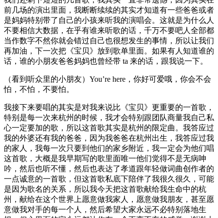
前几场的演出里面，我断断续续的其实才知道有一些爸爸或者
是妈妈特别带了自己的小孩来听我的演唱会。这就是为什么人
不要相信大数据，在乎有谁来听歌的话，千万不要吧人全部都
当作数字不然你就会错过自己也很想发生的事情，所以让我们
再加油，下一次把《宝贝》放到歌单里面。如果有人知道谁的
话，谁的小朋友爸爸妈妈也曾经带 ta 来的话，跟我说一下。
（看到听众里的小朋友）You’re here，你好可爱哦，你会不会
怕，不怕，不要怕。
我接下来要唱的其实是对我来说比《宝贝》更重要的一首歌，
特别是每一次来杭州的时候，我才会特别跟团队商量我自己私
心一定要加的歌，所以这首歌其实是杭州的限定曲。我答应过
我的外婆还有我的爸爸，因为我爸爸在杭州出生，我答应过我
的家人，我每一次只要到他们的家乡附近，我一定会为他们唱
这首歌，大概是我早期写的歌里面唯一他们觉得不是无病呻
吟，然后也听不懂，然后也表达了孝道跟年轻做词曲创作者的
一点诚意的一首歌，但这首歌私底下陪伴了我很久很久，可能
是因为歌名的关系，所以我今天把这首歌献给我生命中的杭
州，献给在这个世界上愿意做我家人，愿意做我朋友，甚至愿
意做我对手的每一个人，然后希望大家永远不必特别落地生