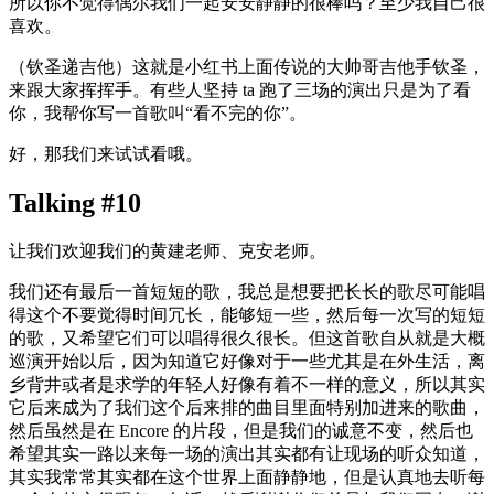
所以你不觉得偶尔我们一起安安静静的很棒吗？至少我自己很
喜欢。
（钦圣递吉他）这就是小红书上面传说的大帅哥吉他手钦圣，
来跟大家挥挥手。有些人坚持 ta 跑了三场的演出只是为了看
你，我帮你写一首歌叫“看不完的你”。
好，那我们来试试看哦。
Talking #10
让我们欢迎我们的黄建老师、克安老师。
我们还有最后一首短短的歌，我总是想要把长长的歌尽可能唱
得这个不要觉得时间冗长，能够短一些，然后每一次写的短短
的歌，又希望它们可以唱得很久很长。但这首歌自从就是大概
巡演开始以后，因为知道它好像对于一些尤其是在外生活，离
乡背井或者是求学的年轻人好像有着不一样的意义，所以其实
它后来成为了我们这个后来排的曲目里面特别加进来的歌曲，
然后虽然是在 Encore 的片段，但是我们的诚意不变，然后也
希望其实一路以来每一场的演出其实都有让现场的听众知道，
其实我常常其实都在这个世界上面静静地，但是认真地去听每