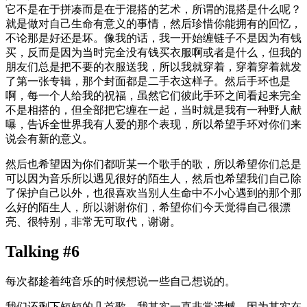
它不是在于拼凑而是在于混搭的艺术，所谓的混搭是什么呢？
就是做对自己生命有意义的事情，然后珍惜你能拥有的回忆，
不论那是好还是坏。像我的话，我一开始缠链子不是因为有钱
买，反而是因为当时完全没有钱买衣服啊或者是什么，但我的
朋友们总是把不要的衣服送我，所以我就穿着，穿着穿着就发
了第一张专辑，那个封面都是二手衣这样子。然后手环也是
啊，每一个人给我的祝福，虽然它们彼此手环之间看起来完全
不是相搭的，但全部把它缠在一起，当时就是我有一种野人献
曝，告诉全世界我有人爱的那个表现，所以希望手环对你们来
说会有新的意义。
然后也希望因为你们都听某一个歌手的歌，所以希望你们总是
可以因为音乐所以遇见很好的陌生人，然后也希望我们自己除
了保护自己以外，也很喜欢当别人生命中不小心遇到的那个那
么好的陌生人，所以谢谢你们，希望你们今天觉得自己很漂
亮、很特别，非常无可取代，谢谢。
Talking #6
每次都趁着纯音乐的时候想说一些自己想说的。
我们还剩下短短的几首歌，我其实一直非常遗憾，因为其实在