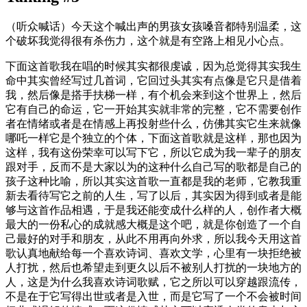
（听众喊话）今天这个喊出声的男孩女孩嗓音都特别温柔，这
个破坏我觉得很有杀伤力，这个就是有空路上相见小心点。
下面这首歌我在唱的时候其实都很虔诚，因为总觉得其实我生
命中其实曾经写过几首词，它回过头其实有点像是它只是借着
我，然后像是搭手扶梯一样，有个机会来到这个世界上，然后
它有自己的命运，它一开始其实就非常的完整，它不需要创作
者在情绪或者是在情感上再投射些什么，仿佛其实它生来就像
哪吒一样它是个独立的个体，下面这首歌就是这样，那也因为
这样，我有这份荣幸可以写下它，所以它成为我一辈子的朋友
跟对手，反而不是大家以为的这种什么自己写的歌都是自己的
孩子这种比喻，所以其实这首歌一直都是我的老师，它教我重
新去看待写它之前的人生，写了以后，其实因为得到或者是能
够与这首作品相遇，于是我还能变成什么样的人，创作者大概
最大的一份私心的成就感大概是这个吧，就是你创造了一个自
己最好的对手和朋友，从此不用再向外求，所以我今天用这首
歌认真地献给每一个喜欢诗词、喜欢文学，心里有一块拒绝被
人打扰，然后也希望走到更久以后不被别人打扰的一块地方的
人，这是为什么我喜欢诗词歌赋，它之所以可以穿越跟流传，
不是在于它写得出世或者是入世，而是它写了一个不会被时间