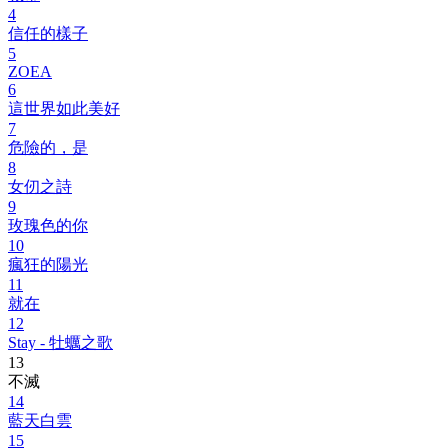
4
信任的樣子
5
ZOEA
6
這世界如此美好
7
危險的，是
8
女仞之詩
9
玫瑰色的你
10
瘋狂的陽光
11
就在
12
Stay - 牡蠣之歌
13
不滅
14
藍天白雲
15