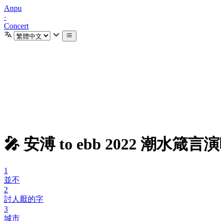
Anpu
·
Concert
🎤 安溥 to ebb 2022 潮水箴
1
並不
2
討人厭的字
3
城市