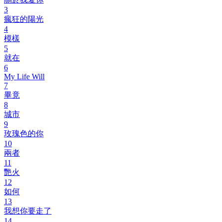
3
瘋狂的陽光
4
模樣
5
就在
6
My Life Will
7
畢竟
8
城市
9
玫瑰色的你
10
兩者
11
艷火
12
如何
13
我想你要走了
14