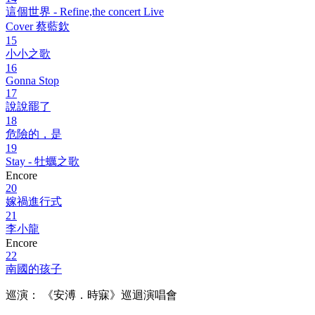
這個世界 - Refine,the concert Live
Cover 蔡藍欽
15
小小之歌
16
Gonna Stop
17
說說罷了
18
危險的，是
19
Stay - 牡蠣之歌
Encore
20
嫁禍進行式
21
李小龍
Encore
22
南國的孩子
巡演： 《安溥．時寐》巡迴演唱會