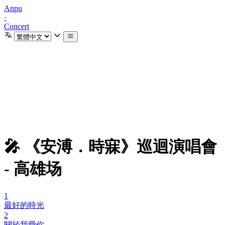
Anpu
·
Concert
🎤 《安溥．時寐》巡迴演唱會
- 高雄场
1
最好的時光
2
關於我愛你