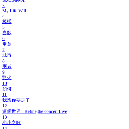
3
My Life Will
4
模樣
5
喜歡
6
畢竟
7
城市
8
兩者
9
艷火
10
如何
11
我想你要走了
12
這個世界 - Refine,the concert Live
13
小小之歌
14