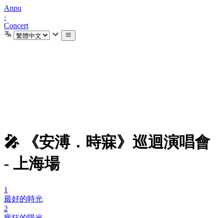
Anpu
·
Concert
🎤 《安溥．時寐》巡迴演唱會
- 上海場
1
最好的時光
2
瘋狂的陽光