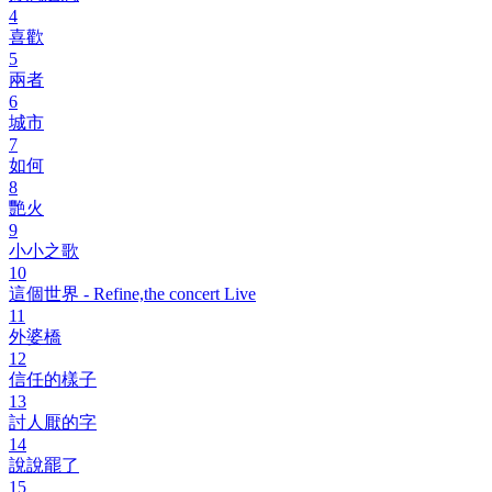
4
喜歡
5
兩者
6
城市
7
如何
8
艷火
9
小小之歌
10
這個世界 - Refine,the concert Live
11
外婆橋
12
信任的樣子
13
討人厭的字
14
說說罷了
15