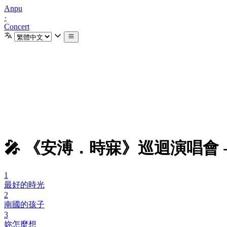
Anpu
·
Concert
🎤 《安溥．時寐》巡迴演唱會 
1
最好的時光
2
南國的孩子
3
妳怎麼想