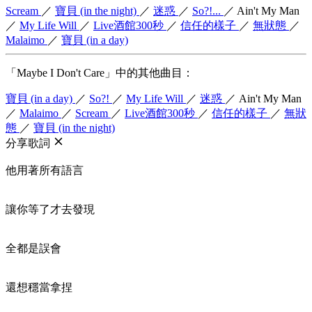
Scream
／
寶貝 (in the night)
／
迷惑
／
So?!...
／
Ain't My Man
／
My Life Will
／
Live酒館300秒
／
信任的樣子
／
無狀態
／
Malaimo
／
寶貝 (in a day)
「Maybe I Don't Care」中的其他曲目：
寶貝 (in a day)
／
So?!
／
My Life Will
／
迷惑
／
Ain't My Man
／
Malaimo
／
Scream
／
Live酒館300秒
／
信任的樣子
／
無狀
態
／
寶貝 (in the night)
分享歌詞
他用著所有語言
讓你等了才去發現
全都是誤會
還想穩當拿捏