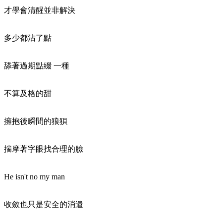
才學會清醒並非解決
多少都沾了點
舔著過期點綴 一種
不算及格的甜
擁抱後瞬間的狼狽
揣摩著字眼找合理的臉
He isn't no my man
收斂也只是安全的消遣