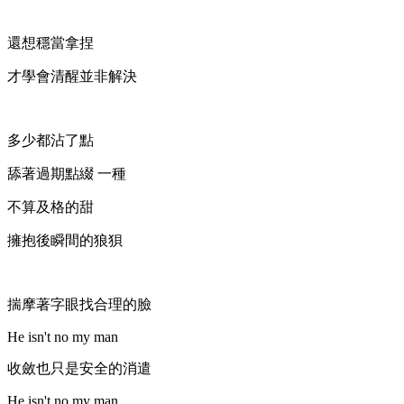
還想穩當拿捏
才學會清醒並非解決
多少都沾了點
舔著過期點綴 一種
不算及格的甜
擁抱後瞬間的狼狽
揣摩著字眼找合理的臉
He isn't no my man
收斂也只是安全的消遣
He isn't no my man