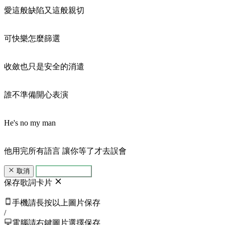
愛這般缺陷又這般親切
可快樂怎麼篩選
收斂也只是安全的消遣
誰不準備開心表演
He's no my man
他用完所有語言 讓你等了才去誤會
取消
生成歌詞卡片
保存歌詞卡片
手機請長按以上圖片保存
/
電腦請右鍵圖片選擇保存