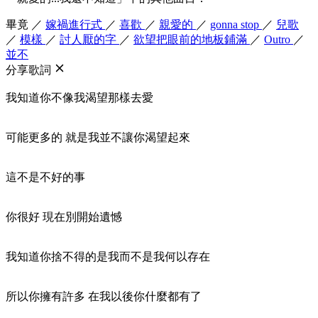
畢竟
／
嫁禍進行式
／
喜歡
／
親愛的
／
gonna stop
／
兒歌
／
模樣
／
討人厭的字
／
欲望把眼前的地板鋪滿
／
Outro
／
並不
分享歌詞
我知道你不像我渴望那樣去愛
可能更多的 就是我並不讓你渴望起來
這不是不好的事
你很好 現在別開始遺憾
我知道你捨不得的是我而不是我何以存在
所以你擁有許多 在我以後你什麼都有了