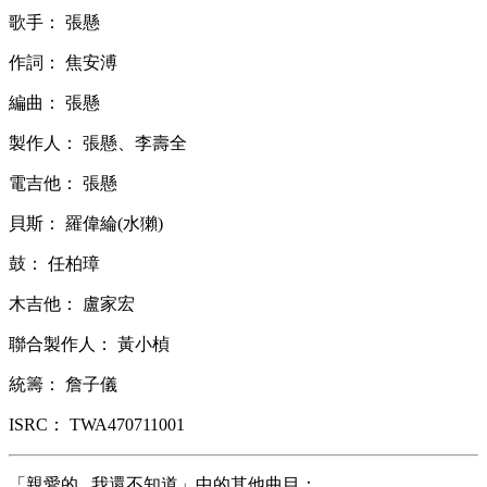
歌手： 張懸
作詞： 焦安溥
編曲： 張懸
製作人： 張懸、李壽全
電吉他： 張懸
貝斯： 羅偉綸(水獺)
鼓： 任柏璋
木吉他： 盧家宏
聯合製作人： 黃小楨
統籌： 詹子儀
ISRC： TWA470711001
「親愛的...我還不知道」中的其他曲目：