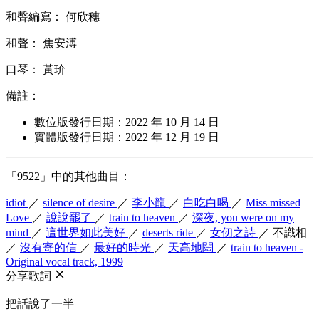
和聲編寫： 何欣穗
和聲： 焦安溥
口琴： 黃玠
備註：
數位版發行日期：2022 年 10 月 14 日
實體版發行日期：2022 年 12 月 19 日
「9522」中的其他曲目：
idiot
／
silence of desire
／
李小龍
／
白吃白喝
／
Miss missed
Love
／
說說罷了
／
train to heaven
／
深夜, you were on my
mind
／
這世界如此美好
／
deserts ride
／
女仞之詩
／
不識相
／
沒有寄的信
／
最好的時光
／
天高地闊
／
train to heaven -
Original vocal track, 1999
分享歌詞
把話說了一半