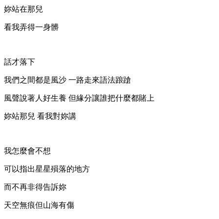
妳站在那兒
看我弄得一身髒
話才落下
我們之間都是風沙 一路走來語法踉蹌
風聲說著人好生養 但緣分讓誰把什麼都賭上
妳站那兒 看我對妳講
我怎麼會不想
可以指出星星殞落的地方
而不再非得告訴妳
天空無痕但山海有傷