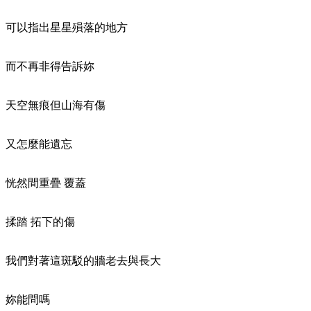
可以指出星星殞落的地方
而不再非得告訴妳
天空無痕但山海有傷
又怎麼能遺忘
恍然間重疊 覆蓋
揉踏 拓下的傷
我們對著這斑駁的牆老去與長大
妳能問嗎