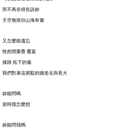
而不再非得告訴妳
天空無痕但山海有傷
又怎麼能遺忘
恍然間重疊 覆蓋
揉踏 拓下的傷
我們對著這斑駁的牆老去與長大
妳能問嗎
當時我怎麼想
妳能問我嗎