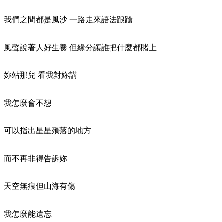
我們之間都是風沙 一路走來語法踉蹌
風聲說著人好生養 但緣分讓誰把什麼都賭上
妳站那兒 看我對妳講
我怎麼會不想
可以指出星星殞落的地方
而不再非得告訴妳
天空無痕但山海有傷
我怎麼能遺忘