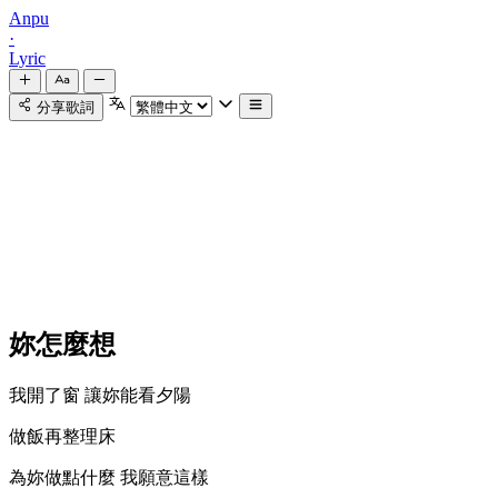
Anpu
·
Lyric
分享歌詞
妳怎麼想
我開了窗 讓妳能看夕陽
做飯再整理床
為妳做點什麼 我願意這樣