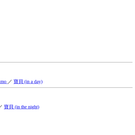
imo
／
寶貝 (in a day)
／
寶貝 (in the night)