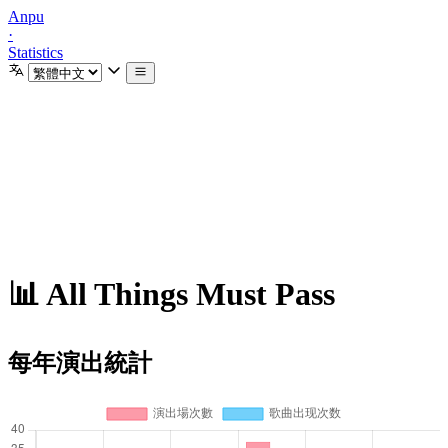
Anpu
·
Statistics
📊 All Things Must Pass
每年演出統計