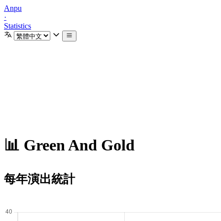
Anpu
·
Statistics
📊 Green And Gold
每年演出統計