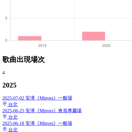
歌曲出現場次
4
2025
2025-07-02
安溥《Mirrors》一般場
台北
2025-06-25
安溥《Mirrors》會員專屬場
台北
2025-06-18
安溥《Mirrors》一般場
台北