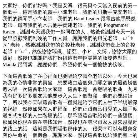
大家好，你們都好嗎？我是安溥，很高興今天當入夜前的第一
個歌手，這是我們的鼓手小陳老師，我們的貝斯手克安老師，
我們的鋼琴手小卞老師，我們的 Band Leader 跟電吉他手恩傑
老師，還有我們的木吉他手黃建老師，我們的 Programmer
Raven，謝謝今天跟我們一起同在的人，然後也謝謝今天一路
從早照顧我們到晚的工作人員，謝謝我們的燈光老師，ㄩˋㄓ
ㄨˇ 老師，然後謝謝我們的音控杜老師，謝謝我們臺上的音控
老師 ㄗˇㄩˋ，然後謝謝瑞儀、諾亞、小Ｐ、文博，謝謝大家的
照顧，然後也謝謝把我打扮得這麼年輕美麗的妝發造型師，
Manda 跟阿紫，謝謝你們，希望你們有一個愉快的傍晚。
下面這首歌除了在心裡面也要唱給李壽全老師以外，今天也因
為我的心情非常的興奮，想要藉由這個鬼月關之前的最後幾個
週末唱一次這首歌給大家聽，這首歌是一首翻唱的歌曲，九月
我有好多好多朋友其他要步入人生下個階段，他們都要結婚
了，所以我今天唱這首歌有一種就是給予它們人生下半場最深
的祝福，然後如果在人群裡面，你們正跟自己很愛的人攜手度
過各式各樣的人生階段的話，那希望這首歌給你們一些甜蜜，
那如果你現在還在尋找知音，然後也在尋求跟家人越來越親近
的路上的話，這就是我們唱歌寫作的人，很榮幸可以有機會參
與你生命的一個機會，謝謝大家，然後這首歌送給我們臺上的